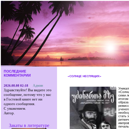
ПОСЛЕДНИЕ
КОММЕНТАРИИ
«СОЛНЦЕ НЕСПЯЩИХ»
Админ
2026.08.08 02:18
Уникал
Здравствуйте! Вы видите это
«Солнц
сообщение, потому что у вас
семи л
итогом
в Гостевой книге нет ни
образа
одного сообщения.
режисс
С уважением.
ученог
необхо
Автор.
стать 
ритмич
импров
Закаты в литературе
печаль