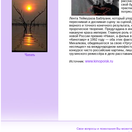
расска
свой б
«распа
потряс
Лента Теймураза Баблуани, который упо
переснимая и доснимая сцену за сценой,
верного и точного конечного результата
пророческое творение. Предугадана в ин
накануне краха империи. Главную роль 
новой России премию «Ника», а фильм в
«Кинотавр» в 1992 году — оба этих факт
Михалкова, обидевшегося за свою «Ургу
неспящих» на международном кинофестив
конкурсе чисто российские картины, лиш
грузинского режиссёра в дело расстава
Читать
www.kinopoisk.ru
Источник:
Свои вопросы и пожелания Вы можете 